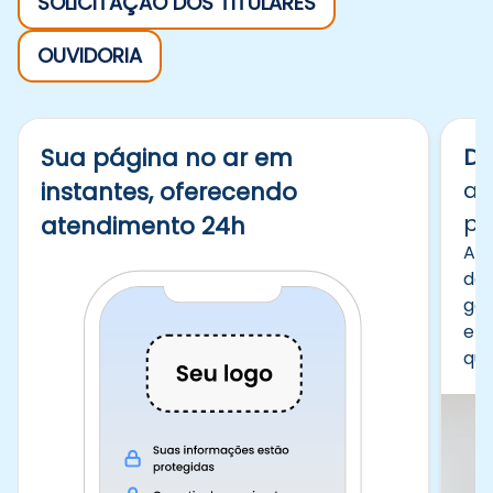
SOLICITAÇÃO DOS TITULARES
OUVIDORIA
Sua página no ar em
De
an
instantes, oferecendo
pe
atendimento 24h
A p
dad
gar
emp
que