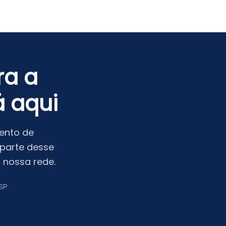
ra a
 aqui
ento de
 parte desse
 nossa rede.
/SP