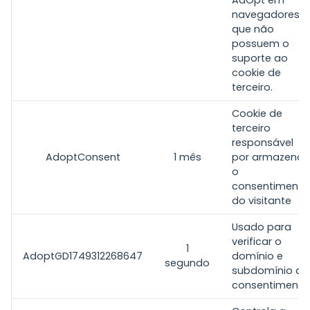
AdOpt em
navegadores
que não
possuem o
suporte ao
cookie de
terceiro.
Cookie de
terceiro
responsável
AdoptConsent
1 mês
por armazenar
o
consentimento
do visitante
Usado para
verificar o
1
AdoptGD1749312268647
domínio e
segundo
subdomínio do
consentimento