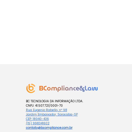
BCompliance&Law
BC TECNOLOGIA DA INFORMAÇÃO LTDA.
CNPJ: 41.507.721/0001-70
Rua Eugenio Rabello, nº 98
Jardim Embaixador, Sorocaba-SP
CEP: 18040-436
(15) 998341602
contato@bcompliance.com.br